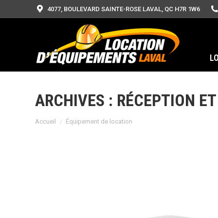
4077, BOULEVARD SAINTE-ROSE LAVAL, QC H7R 1W6
L
ARCHIVES :
RÉCEPTION E
Vous êtes ici :
Accueil
Équipement de location