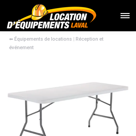
⬅︎
Équipements de locations
|
Réception et
événement