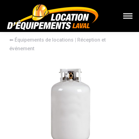
⬅︎
Équipements de locations
|
Réception et
événement