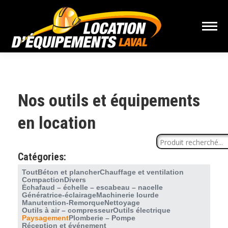
Nos outils et équipements
en location
Catégories:
Tout
Béton et plancher
Chauffage et ventilation
Compaction
Divers
Échafaud – échelle – escabeau – nacelle
Génératrice-éclairage
Machinerie lourde
Manutention-Remorque
Nettoyage
Outils à air – compresseur
Outils électrique
Paysagement
Plomberie – Pompe
Réception et événement