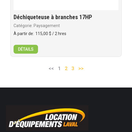
Déchiqueteuse à branches 17HP
Catégorie: Paysagement
À partir de:
115,00 $
/ 2 hres
DÉTAILS
<<
1
2
3
>>