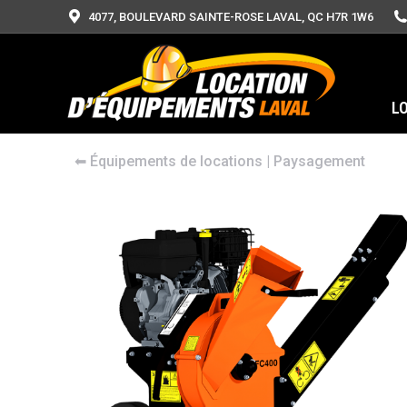
4077, BOULEVARD SAINTE-ROSE LAVAL, QC H7R 1W6
L
⬅︎
Équipements de locations
|
Paysagement