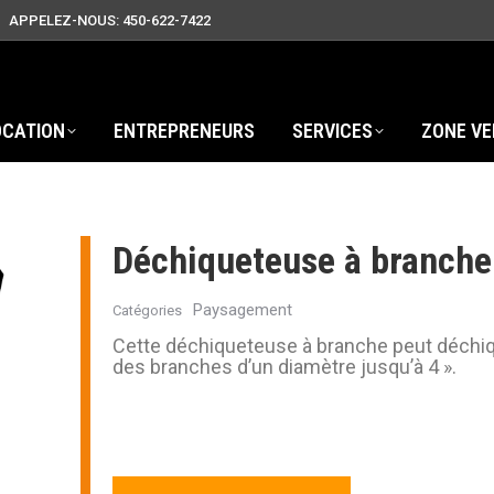
APPELEZ-NOUS: 450-622-7422
OCATION
ENTREPRENEURS
SERVICES
ZONE VE
Déchiqueteuse à branche 
Paysagement
Catégories
Cette déchiqueteuse à branche peut déchi
des branches d’un diamètre jusqu’à 4 ».