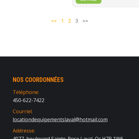
<<
1
2
3
>>
NOS COORDONNÉES
Téléphone:
450-622-7422
Courriel:
locationdequipementslaval@hotmail.com
Addresse:
4077, boulevard Sainte-Rose Laval, Qc H7R 1W6