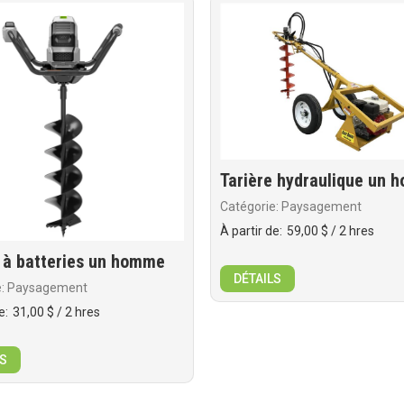
Tarière hydraulique un
Catégorie: Paysagement
À partir de:
59,00 $
/ 2 hres
e à batteries un homme
DÉTAILS
e: Paysagement
e:
31,00 $
/ 2 hres
S