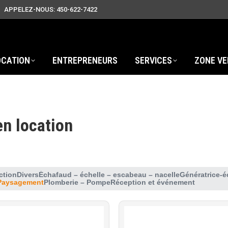
APPELEZ-NOUS: 450-622-7422
OCATION
ENTREPRENEURS
SERVICES
ZONE VE
en location
tion
Divers
Échafaud – échelle – escabeau – nacelle
Génératrice-é
Paysagement
Plomberie – Pompe
Réception et événement