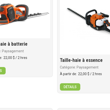
haie à batterie
e: Paysagement
e:
22,00 $
/ 2 hres
Taille-haie à essence
Catégorie: Paysagement
S
À partir de:
22,00 $
/ 2 hres
DÉTAILS