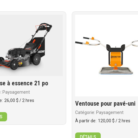
se à essence 21 po
e: Paysagement
e:
26,00 $
/ 2 hres
Ventouse pour pavé-uni
Catégorie: Paysagement
S
À partir de:
120,00 $
/ 2 hres
DÉTAILS