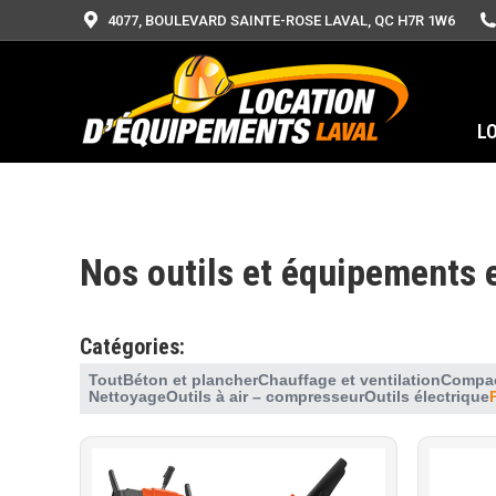
4077, BOULEVARD SAINTE-ROSE LAVAL, QC H7R 1W6
L
Nos outils et équipements 
Catégories:
Tout
Béton et plancher
Chauffage et ventilation
Compac
Nettoyage
Outils à air – compresseur
Outils électrique