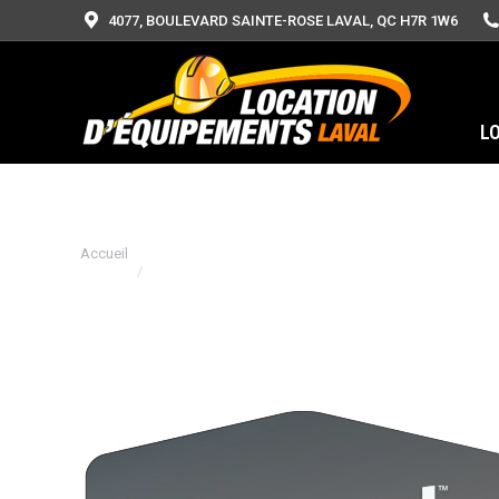
4077, BOULEVARD SAINTE-ROSE LAVAL, QC H7R 1W6
L
Vous êtes ici :
Accueil