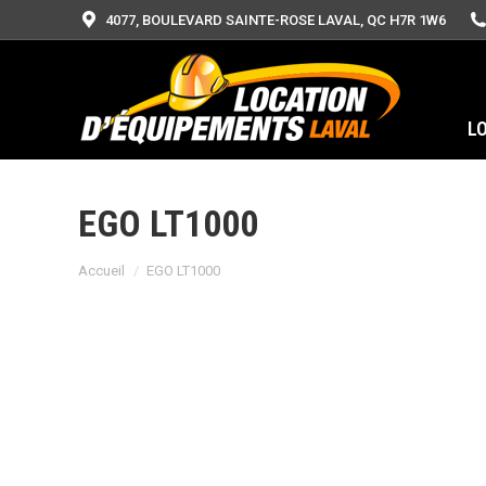
4077, BOULEVARD SAINTE-ROSE LAVAL, QC H7R 1W6
L
EGO LT1000
Vous êtes ici :
Accueil
EGO LT1000