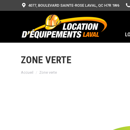
4077, BOULEVARD SAINTE-ROSE LAVAL, QC H7R 1W6
L
ZONE VERTE
Vous êtes ici :
Accueil
Zone verte