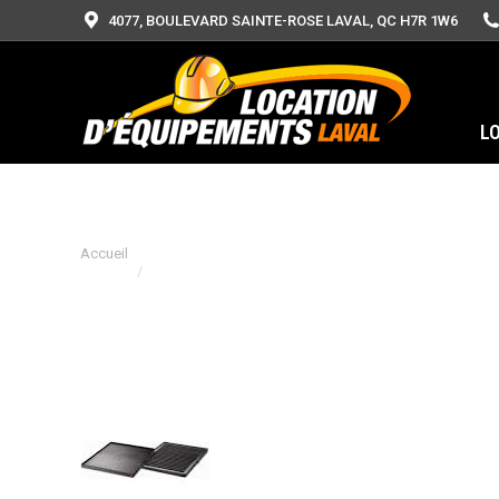
4077, BOULEVARD SAINTE-ROSE LAVAL, QC H7R 1W6
L
Vous êtes ici :
Accueil