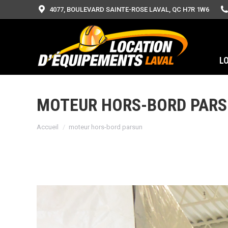
4077, BOULEVARD SAINTE-ROSE LAVAL, QC H7R 1W6
L
MOTEUR HORS-BORD PAR
Vous êtes ici :
Accueil
moteur hors-bord parsun