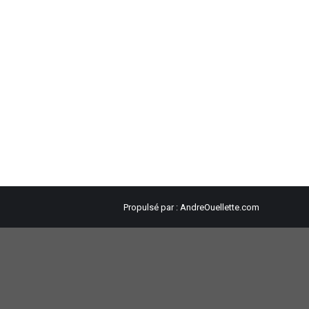
Propulsé par :
AndreOuellette.com