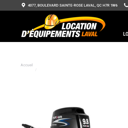
4077, BOULEVARD SAINTE-ROSE LAVAL, QC H7R 1W6
L
Vous êtes ici :
Accueil