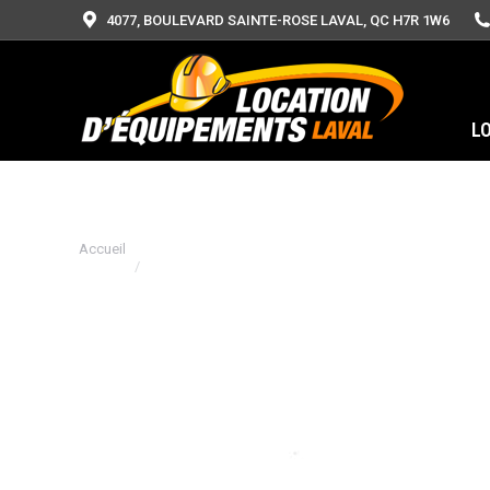
4077, BOULEVARD SAINTE-ROSE LAVAL, QC H7R 1W6
L
Vous êtes ici :
Accueil