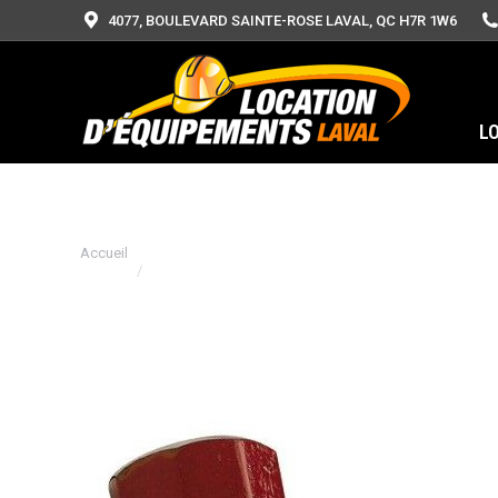
4077, BOULEVARD SAINTE-ROSE LAVAL, QC H7R 1W6
L
Vous êtes ici :
Accueil