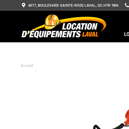
4077, BOULEVARD SAINTE-ROSE LAVAL, QC H7R 1W6
L
Vous êtes ici :
Accueil