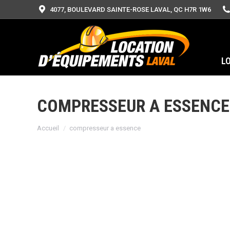
4077, BOULEVARD SAINTE-ROSE LAVAL, QC H7R 1W6
L
COMPRESSEUR A ESSENCE
Vous êtes ici :
Accueil
compresseur a essence