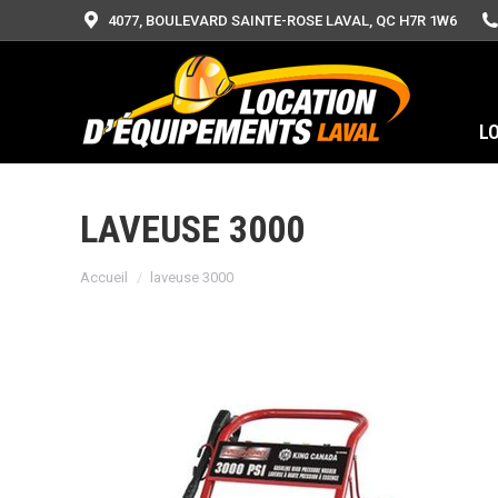
4077, BOULEVARD SAINTE-ROSE LAVAL, QC H7R 1W6
L
LAVEUSE 3000
Vous êtes ici :
Accueil
laveuse 3000