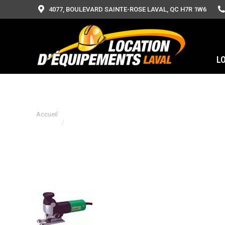
4077, BOULEVARD SAINTE-ROSE LAVAL, QC H7R 1W6
L
Vous êtes ici :
Accueil