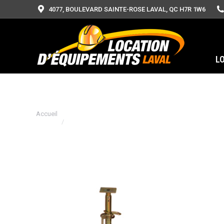
4077, BOULEVARD SAINTE-ROSE LAVAL, QC H7R 1W6
L
Vous êtes ici :
Accueil