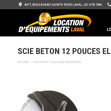
4077, BOULEVARD SAINTE-ROSE LAVAL, QC H7R 1W6
L
SCIE BETON 12 POUCES E
Vous êtes ici :
Accueil
scie beton 12 pouces electriques