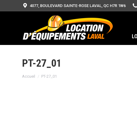
4077, BOULEVARD SAINTE-ROSE LAVAL, QC H7R 1W6
L
PT-27_01
Vous êtes ici :
Accueil
PT-27_01