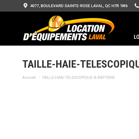
4077, BOULEVARD SAINTE-ROSE LAVAL, QC H7R 1W6
L
TAILLE-HAIE-TELESCOPIQ
Vous êtes ici :
Accueil
TAILLE-HAIE-TELESCOPIQUE-A-BATTERIE