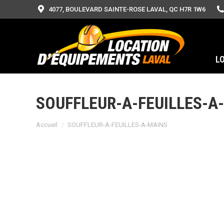
4077, BOULEVARD SAINTE-ROSE LAVAL, QC H7R 1W6
L
SOUFFLEUR-A-FEUILLES-A
Vous êtes ici :
Accueil
SOUFFLEUR-A-FEUILLES-A-MAINS