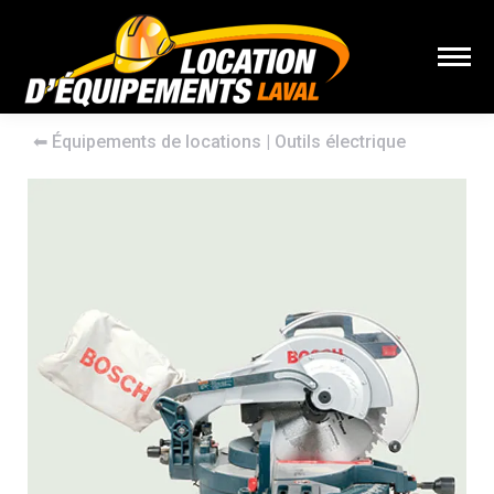
⬅︎
Équipements de locations
|
Outils électrique