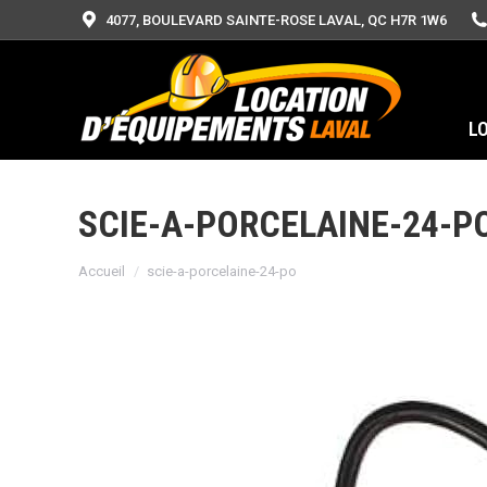
4077, BOULEVARD SAINTE-ROSE LAVAL, QC H7R 1W6
L
SCIE-A-PORCELAINE-24-P
Vous êtes ici :
Accueil
scie-a-porcelaine-24-po