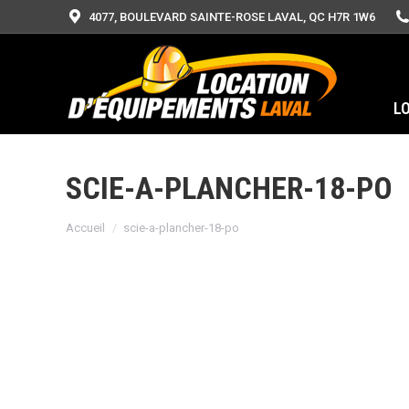
4077, BOULEVARD SAINTE-ROSE LAVAL, QC H7R 1W6
L
SCIE-A-PLANCHER-18-PO
Vous êtes ici :
Accueil
scie-a-plancher-18-po