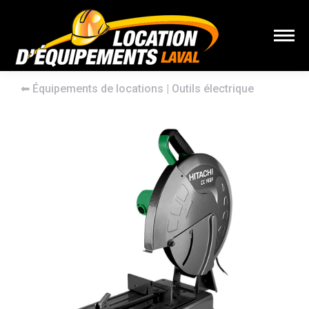
⬅︎
Équipements de locations
|
Outils électrique