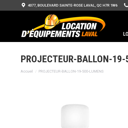
4077, BOULEVARD SAINTE-ROSE LAVAL, QC H7R 1W6
L
PROJECTEUR-BALLON-19-
Vous êtes ici :
Accueil
PROJECTEUR-BALLON-19-500-LUMENS