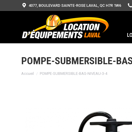
4077, BOULEVARD SAINTE-ROSE LAVAL, QC H7R 1W6
L
POMPE-SUBMERSIBLE-BAS
Vous êtes ici :
Accueil
POMPE-SUBMERSIBLE-BAS-NIVEAU-3-4