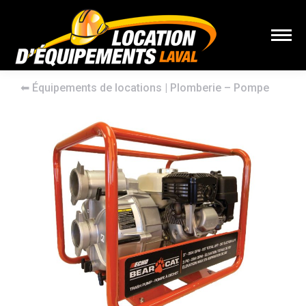
⬅︎
Équipements de locations
|
Plomberie – Pompe