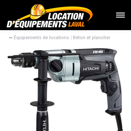
⬅︎
Équipements de locations
|
Béton et plancher