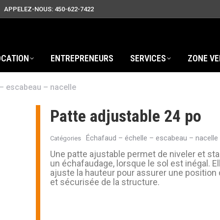
APPELEZ-NOUS: 450-622-7422
OCATION
ENTREPRENEURS
SERVICES
ZONE VE
 – escabeau – nacelle
Patte adjustable 24 po
Échafaud – échelle – escabeau – nacelle
Catégories
Une patte ajustable permet de niveler et sta
un échafaudage, lorsque le sol est inégal. El
ajuste la hauteur pour assurer une position 
et sécurisée de la structure.