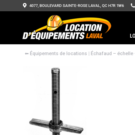
4077, BOULEVARD SAINTE-ROSE LAVAL, QC H7R 1W6
L
⬅︎
Équipements de locations
|
Échafaud – échelle