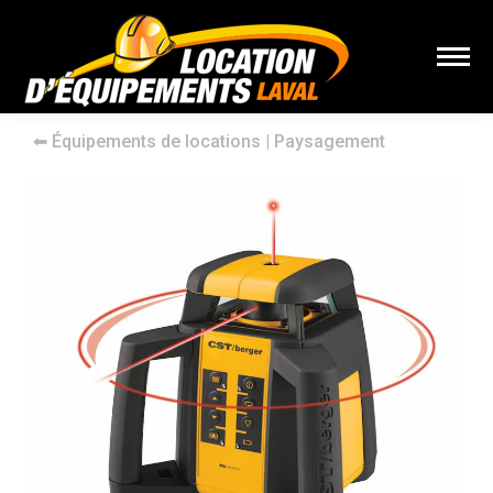
⬅︎
Équipements de locations
|
Paysagement