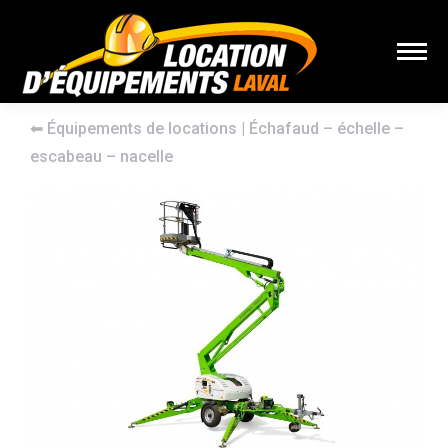
⬅︎
Équipements de locations
|
Échafaud – échelle –
escabeau – nacelle