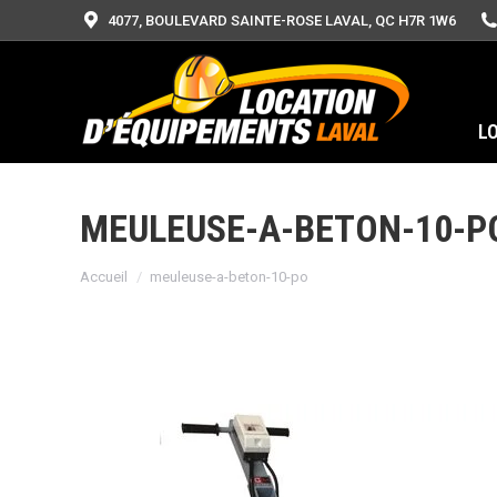
4077, BOULEVARD SAINTE-ROSE LAVAL, QC H7R 1W6
L
MEULEUSE-A-BETON-10-P
Vous êtes ici :
Accueil
meuleuse-a-beton-10-po