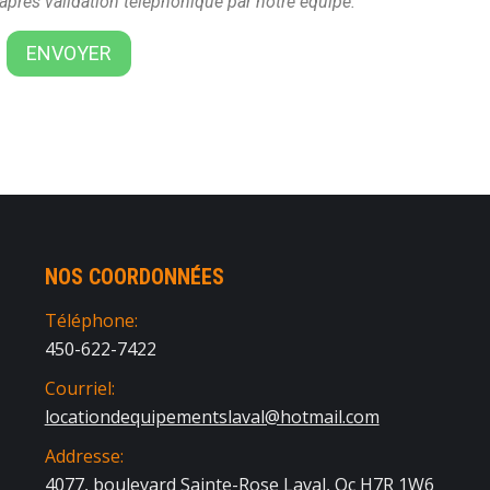
 après validation téléphonique par notre équipe.
ENVOYER
NOS COORDONNÉES
Téléphone:
450-622-7422
Courriel:
locationdequipementslaval@hotmail.com
Addresse:
4077, boulevard Sainte-Rose Laval, Qc H7R 1W6