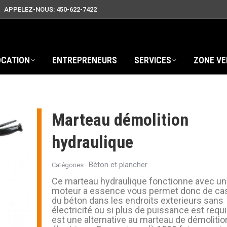
APPELEZ-NOUS: 450-622-7422
OCATION
ENTREPRENEURS
SERVICES
ZONE VE
Marteau démolition
hydraulique
Béton et plancher
Catégories
Ce marteau hydraulique fonctionne avec un
moteur a essence vous permet donc de ca
du béton dans les endroits exterieurs sans
électricité ou si plus de puissance est requis
est une alternative au marteau de démolitio