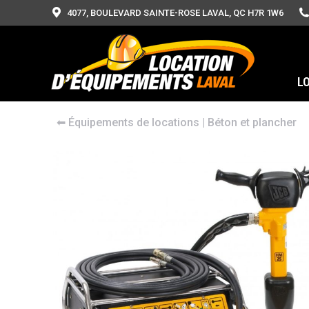
4077, BOULEVARD SAINTE-ROSE LAVAL, QC H7R 1W6
L
⬅︎
Équipements de locations
|
Béton et plancher