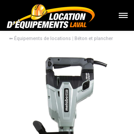
⬅︎
Équipements de locations
|
Béton et plancher