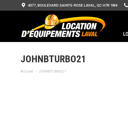
4077, BOULEVARD SAINTE-ROSE LAVAL, QC H7R 1W6
L
JOHNBTURBO21
Vous êtes ici :
Accueil
JOHNBTURBO21