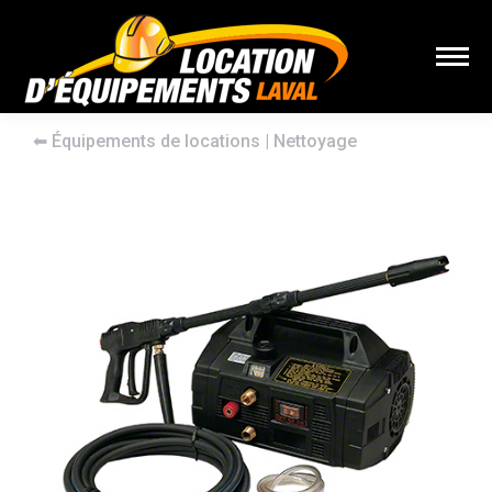
⬅︎
Équipements de locations
|
Nettoyage