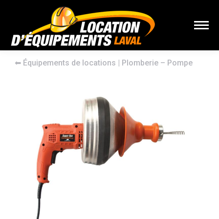
⬅︎
Équipements de locations
|
Plomberie – Pompe