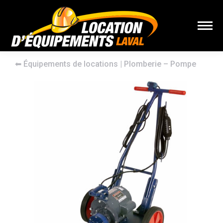
⬅︎
Équipements de locations
|
Plomberie – Pompe