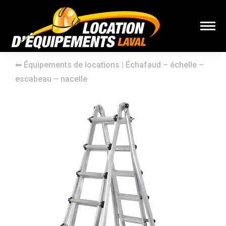
⬅︎
Équipements de locations
|
Échafaud – échelle –
escabeau – nacelle