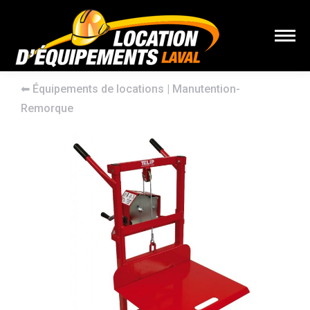
⬅︎
Équipements de locations
|
Manutention-
Remorque