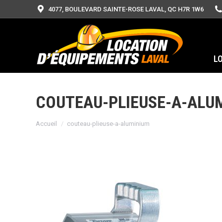
4077, BOULEVARD SAINTE-ROSE LAVAL, QC H7R 1W6
L
COUTEAU-PLIEUSE-A-ALU
Vous êtes ici :
Accueil
couteau-plieuse-a-aluminium