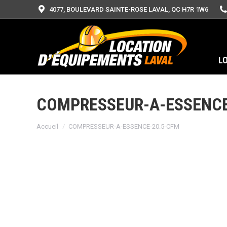
4077, BOULEVARD SAINTE-ROSE LAVAL, QC H7R 1W6
L
COMPRESSEUR-A-ESSENCE
Vous êtes ici :
Accueil
COMPRESSEUR-A-ESSENCE-20.5-CFM