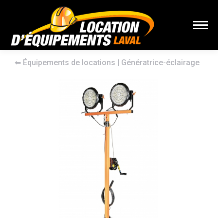
⬅︎
Équipements de locations
|
Génératrice-éclairage